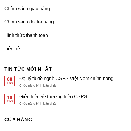
Chính sách giao hàng
Chính sách đổi trả hàng
Hình thức thanh toán
Liên hệ
TIN TỨC MỚI NHẤT
Đại lý tủ đồ nghề CSPS Việt Nam chính hãng
08
Th8
ở
Chức năng bình luận bị tắt
Đại
lý
Giới thiệu về thương hiệu CSPS
10
tủ
Th3
ở
Chức năng bình luận bị tắt
đồ
Giới
nghề
thiệu
CSPS
về
CỬA HÀNG
Việt
thương
Nam
hiệu
chính