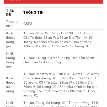
TIÊU
THÔNG TIN
ĐỀ
Thương
CSPS
hiệu
Kích
Tủ cao: 96cm W x 68cm D x 139cm H. Số lượng:
thước
02 / Tủ thấp: 96cm W x 68cm D x 76cm H. Số
đóng
lượng: 02 / Bàn điều chỉnh chiều cao tự động:
gói
170cm W x 76cm D x 19cm H. Số lượng: 01
Khối
lượng
Tủ cao: 119 kg. Tủ thấp: 71 kg. Bàn điều chỉnh
đóng
chiều cao tự động: 66 kg
gói
Tủ cao: 91cm W x 61.5cm D x 136cm H. Số lượng:
Kích
02 / Tủ treo tường: 61cm W x 35cm D x 61cm H.
thước
Số lượng: 03 / Tủ thấp: 91cm W x 61.5cm D x
sử
75cm H. Số lượng: 02 / Bàn điều chỉnh chiều cao
dụng
tự động: 167cm W x 62cm D x 80-124cm H. Số
lượng: 01
Khối
Tủ cao: 70 kg. Số lượng: 02 / Tủ treo tường: 16.5
lượng
kg. Số lượng: 03 / Tủ thấp: 64 kg. Số lượng: 02 /