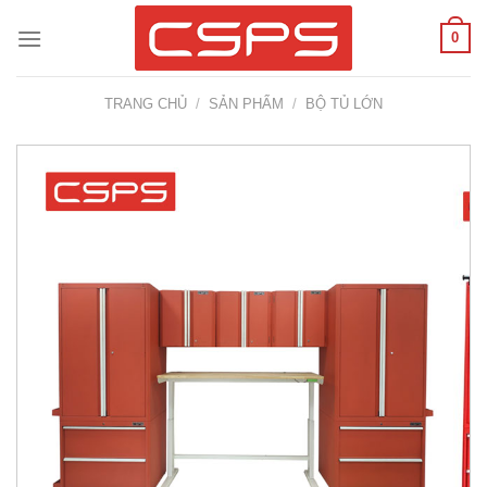
Skip
0
to
content
TRANG CHỦ
/
SẢN PHẨM
/
BỘ TỦ LỚN