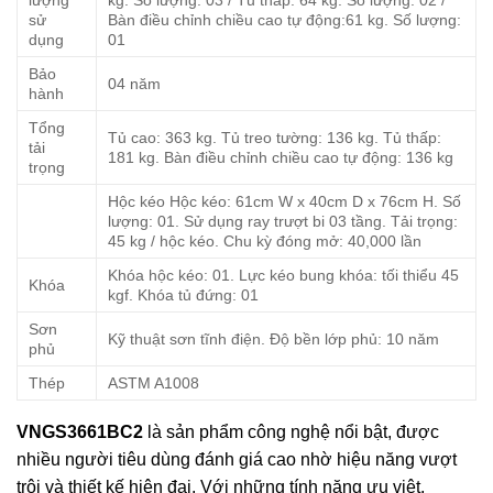
sử
Bàn điều chỉnh chiều cao tự động:61 kg. Số lượng:
dụng
01
Bảo
04 năm
hành
Tổng
Tủ cao: 363 kg. Tủ treo tường: 136 kg. Tủ thấp:
tải
181 kg. Bàn điều chỉnh chiều cao tự động: 136 kg
trọng
Hộc kéo Hộc kéo: 61cm W x 40cm D x 76cm H. Số
lượng: 01. Sử dụng ray trượt bi 03 tầng. Tải trọng:
45 kg / hộc kéo. Chu kỳ đóng mở: 40,000 lần
Khóa hộc kéo: 01. Lực kéo bung khóa: tối thiểu 45
Khóa
kgf. Khóa tủ đứng: 01
Sơn
Kỹ thuật sơn tĩnh điện. Độ bền lớp phủ: 10 năm
phủ
Thép
ASTM A1008
VNGS3661BC2
là sản phẩm công nghệ nổi bật, được
nhiều người tiêu dùng đánh giá cao nhờ hiệu năng vượt
trội và thiết kế hiện đại. Với những tính năng ưu việt,