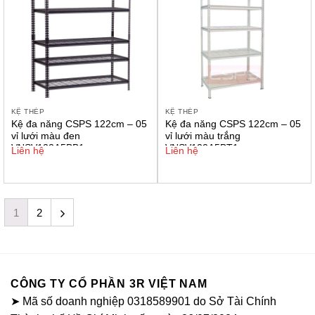
KỆ THÉP
KỆ THÉP
Kệ đa năng CSPS 122cm – 05
Kệ đa năng CSPS 122cm – 05
vỉ lưới màu đen
vỉ lưới màu trắng
VNSV122A5BB1
VNSV122A5BT1
Liên hệ
Liên hệ
1
2
CÔNG TY CỔ PHẦN 3R VIỆT NAM
➤ Mã số doanh nghiệp 0318589901 do Sở Tài Chính