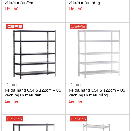
vỉ lưới màu đen
vỉ lưới màu trắng
VNSV107A5BB1
VNSV107A5BT1
Liên hệ
Liên hệ
KỆ THÉP
KỆ THÉP
Kệ đa năng CSPS 122cm – 05
Kệ đa năng CSPS 122cm – 05
vách ngăn màu đen
vách ngăn màu trắng
VNSV122A5BB2
VNSV122A5BT2
Liên hệ
Liên hệ