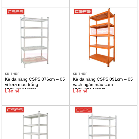
KỆ THÉP
KỆ THÉP
Kệ đa năng CSPS 076cm – 05
Kệ đa năng CSPS 091cm – 05
vỉ lưới màu trắng
vách ngăn màu cam
VNSV076A5BT1
VNSV091A5BV2
Liên hệ
Liên hệ