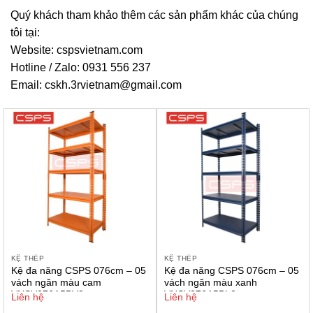
Quý khách tham khảo thêm các sản phẩm khác của chúng
tôi tại:
Website: cspsvietnam.com
Hotline / Zalo: 0931 556 237
Email: cskh.3rvietnam@gmail.com
KỆ THÉP
KỆ THÉP
Kệ đa năng CSPS 076cm – 05
Kệ đa năng CSPS 076cm – 05
vách ngăn màu cam
vách ngăn màu xanh
VNSV076A5BV2
VNSV076A5BL2
Liên hệ
Liên hệ