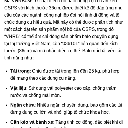
Mã VNRB036101 đại diện cho balo dụng cụ có cần kéo
CSPS với kích thước 36cm, được thiết kế để đáp ứng nhu
cầu của các ngành công nghiệp đòi hỏi tính di động và tổ
chức dụng cụ hiệu quả. Mã này có thể được phân tích như
một cách đặt tên sản phẩm nội bộ của CSPS, trong đó
“VNRB” có thể ám chỉ dòng sản phẩm balo chuyên dụng
tại thị trường Việt Nam, còn “036101” liên quan đến kích
thước (36cm) và mã nhận diện cụ thể. Balo nổi bật với các
tính năng như:
Tải trọng
: Chịu được tải trọng lên đến 25 kg, phù hợp
để mang theo các dụng cụ nặng.
Vật liệu
: Sử dụng vải polyester cao cấp, chống thấm
nước và chống mài mòn.
Ngăn chứa
: Nhiều ngăn chuyên dụng, bao gồm các túi
đựng dụng cụ lớn và nhỏ, giúp tổ chức khoa học.
Cần kéo và bánh xe
: Tăng tính cơ động, đặc biệt khi di