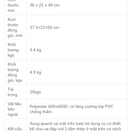
thước,
36 x 21 x 49 cm
mm
Kích
thước
37.5×22×50 cm
đóng
gói, mm
Khối
lượng,
4.4 kg
kgs
Khối
lượng
4.9 kg
đóng
gói, kgs
Tải
25kgs
trọng
Vật liệu
Polyester 600x600D, có tăng cường lớp PVC
bên
chống thấm
ngoài
Xung quanh và mặt trên balo túi dụng cụ có thiết
Kết cấu
kế chịu va đập với 1 tấm thép ở mặt trên và vách