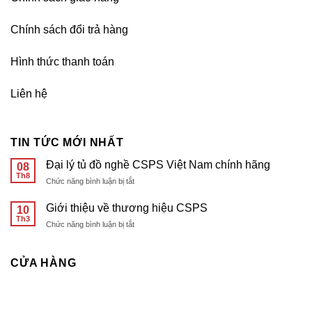
Chính sách đổi trả hàng
Hình thức thanh toán
Liên hệ
TIN TỨC MỚI NHẤT
Đại lý tủ đồ nghề CSPS Việt Nam chính hãng
08
Th8
ở
Chức năng bình luận bị tắt
Đại
lý
Giới thiệu về thương hiệu CSPS
10
tủ
Th3
ở
Chức năng bình luận bị tắt
đồ
Giới
nghề
thiệu
CSPS
về
CỬA HÀNG
Việt
thương
Nam
hiệu
chính
CSPS
hãng