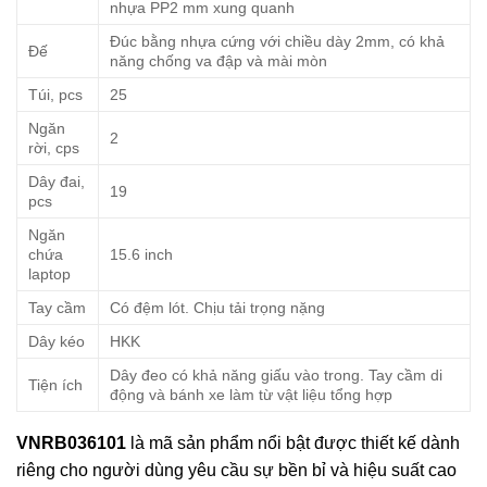
nhựa PP2 mm xung quanh
Đúc bằng nhựa cứng với chiều dày 2mm, có khả
Đế
năng chống va đập và mài mòn
Túi, pcs
25
Ngăn
2
rời, cps
Dây đai,
19
pcs
Ngăn
chứa
15.6 inch
laptop
Tay cầm
Có đệm lót. Chịu tải trọng nặng
Dây kéo
HKK
Dây đeo có khả năng giấu vào trong. Tay cầm di
Tiện ích
động và bánh xe làm từ vật liệu tổng hợp
VNRB036101
là mã sản phẩm nổi bật được thiết kế dành
riêng cho người dùng yêu cầu sự bền bỉ và hiệu suất cao