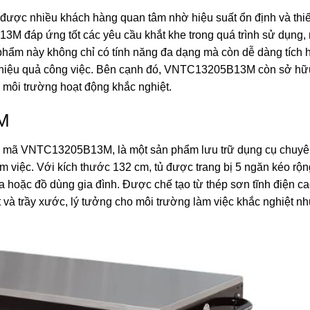
được nhiều khách hàng quan tâm nhờ hiệu suất ổn định và thiế
13M đáp ứng tốt các yêu cầu khắt khe trong quá trình sử dụng
phẩm này không chỉ có tính năng đa dạng mà còn dễ dàng tích 
óa hiệu quả công việc. Bên cạnh đó, VNTC13205B13M còn sở hữ
u môi trường hoạt động khắc nghiệt.
3M
, mã
VNTC13205B13M
, là một sản phẩm lưu trữ dụng cụ chuy
m việc. Với kích thước 132 cm, tủ được trang bị 5 ngăn kéo rộng
 hoặc đồ dùng gia đình. Được chế tạo từ thép sơn tĩnh điện ca
 và trầy xước, lý tưởng cho môi trường làm việc khắc nghiệt n