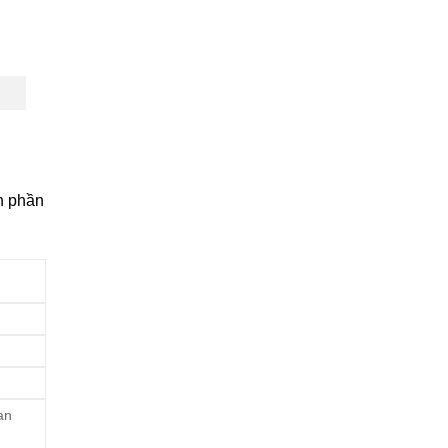
h phần
an