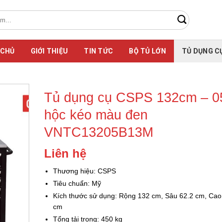
 CHỦ
GIỚI THIỆU
TIN TỨC
BỘ TỦ LỚN
TỦ DỤNG C
Tủ dụng cụ CSPS 132cm – 0
hộc kéo màu đen
VNTC13205B13M
Liên hệ
Thương hiệu: CSPS
Tiêu chuẩn: Mỹ
Kích thước sử dụng: Rộng 132 cm, Sâu 62.2 cm, Cao
cm
Tổng tải trọng: 450 kg