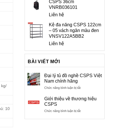
CSPS 36cm
VNRB036101
Liên hệ
Kệ đa năng CSPS 122cm
– 05 vách ngăn màu đen
VNSV122A5BB2
Liên hệ
BÀI VIẾT MỚI
Đại lý tủ đồ nghề CSPS Việt
Nam chính hãng
 kg/
ở
Chức năng bình luận bị tắt
Đại
lý
Giới thiệu về thương hiệu
tủ
CSPS
đồ
hủ: 10
ở
Chức năng bình luận bị tắt
nghề
Giới
CSPS
thiệu
Việt
về
Nam