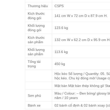
Thương hiệu
CSPS
Kích thước
141 cm W x 72 cm D x 87.9 cm H.
đóng gói
Khối lượng
123.6 kg
đóng gói
Kích thước
132 cm W x 62.2 cm D x 95.9 cm H
sản phẩm
Khối lượng
113.6 kg
sản phẩm
Tổng tải
450 kg
trọng
Hộc kéo Số lượng / Quantity: 05. Sử 
hộc kéo. Chu kỳ đóng mở/ Usage cy
Mặt bàn Mặt bàn thép không gỉ/ Sta
Màu / Colour: – Đen bóng/ glossy bl
Sơn phủ
năm / 10 years
Bánh xe
02 bánh cố định & 02 bánh xoay (c