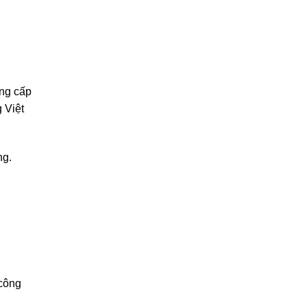
ung cấp
 Việt
ng.
 công