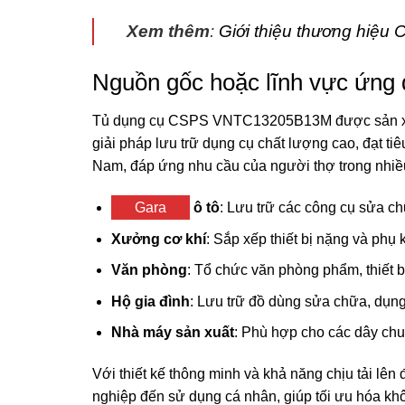
Xem thêm
:
Giới thiệu thương hiệu
Nguồn gốc hoặc lĩnh vực ứng
Tủ dụng cụ CSPS VNTC13205B13M được sản x
giải pháp lưu trữ dụng cụ chất lượng cao, đạt ti
Nam, đáp ứng nhu cầu của người thợ trong nhiề
Gara
ô tô
: Lưu trữ các công cụ sửa ch
Xưởng cơ khí
: Sắp xếp thiết bị nặng và phụ 
Văn phòng
: Tổ chức văn phòng phẩm, thiết bị
Hộ gia đình
: Lưu trữ đồ dùng sửa chữa, dụng
Nhà máy sản xuất
: Phù hợp cho các dây chu
Với thiết kế thông minh và khả năng chịu tải l
nghiệp đến sử dụng cá nhân, giúp tối ưu hóa kh