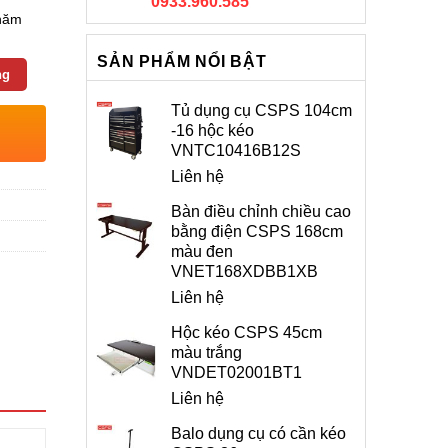
0933.960.585
 năm
SẢN PHẨM NỔI BẬT
ng
Tủ dụng cụ CSPS 104cm
-16 hộc kéo
VNTC10416B12S
Liên hệ
Bàn điều chỉnh chiều cao
bằng điện CSPS 168cm
màu đen
VNET168XDBB1XB
Liên hệ
Hộc kéo CSPS 45cm
màu trắng
VNDET02001BT1
Liên hệ
Balo dụng cụ có cần kéo