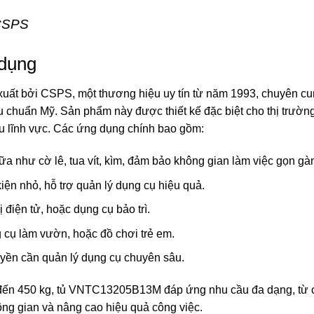
 CSPS
 dụng
uất bởi
CSPS
, một thương hiệu uy tín từ năm 1993, chuyên c
êu chuẩn Mỹ. Sản phẩm này được thiết kế đặc biệt cho thị trường
u lĩnh vực. Các ứng dụng chính bao gồm:
ữa như cờ lê, tua vít, kìm, đảm bảo không gian làm việc gọn gà
kiện nhỏ, hỗ trợ quản lý dụng cụ hiệu quả.
 điện tử, hoặc dụng cụ bảo trì.
 cụ làm vườn, hoặc đồ chơi trẻ em.
yền cần quản lý dụng cụ chuyên sâu.
ên đến 450 kg, tủ VNTC13205B13M đáp ứng nhu cầu đa dạng, từ
ông gian và nâng cao hiệu quả công việc.