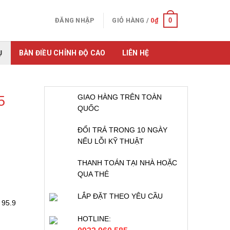
0
ĐĂNG NHẬP
GIỎ HÀNG /
0
₫
Ụ
BÀN ĐIỀU CHỈNH ĐỘ CAO
LIÊN HỆ
5
GIAO HÀNG TRÊN TOÀN
QUỐC
ĐỔI TRẢ TRONG 10 NGÀY
NẾU LỖI KỸ THUẬT
THANH TOÁN TẠI NHÀ HOẶC
QUA THẺ
LẮP ĐẶT THEO YÊU CẦU
 95.9
HOTLINE: