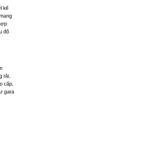
thương
chính
t kế
hiệu
hãng
CSPS
, mang
hợp
u độ
ên
 rãi,
o cấp,
hư gara