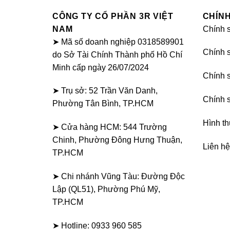
hiệu
hãng
CSPS
CÔNG TY CỔ PHẦN 3R VIỆT
CHÍN
NAM
Chính 
➤ Mã số doanh nghiệp 0318589901
Chính 
do Sở Tài Chính Thành phố Hồ Chí
Minh cấp ngày 26/07/2024
Chính 
➤ Trụ sở: 52 Trần Văn Danh,
Chính s
Phường Tân Bình, TP.HCM
Hình th
➤ Cửa hàng HCM: 544 Trường
Chinh, Phường Đông Hưng Thuận,
Liên hệ
TP.HCM
➤ Chi nhánh Vũng Tàu: Đường Độc
Lập (QL51), Phường Phú Mỹ,
TP.HCM
➤ Hotline: 0933 960 585