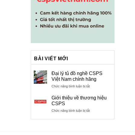
BÀI VIẾT MỚI
Đại lý tủ đồ nghề CSPS
Việt Nam chính hãng
ở
Chức năng bình luận bị tắt
Đại
lý
Giới thiệu về thương hiệu
tủ
CSPS
đồ
ở
Chức năng bình luận bị tắt
nghề
Giới
CSPS
thiệu
Việt
về
Nam
thương
chính