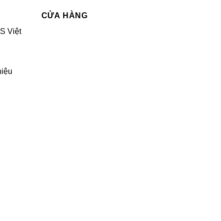
CỬA HÀNG
S Việt
hiệu
g