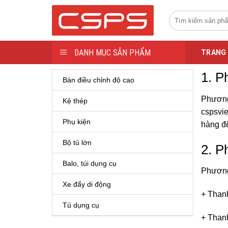
Skip
to
content
DANH MỤC SẢN PHẨM
TRANG
1. P
Bàn điều chỉnh độ cao
Phương 
Kệ thép
cspsvie
Phụ kiện
hàng đế
Bộ tủ lớn
2. P
Balo, túi dụng cụ
Phương
Xe đẩy di động
+ Thanh
Tủ dụng cụ
+ Thanh