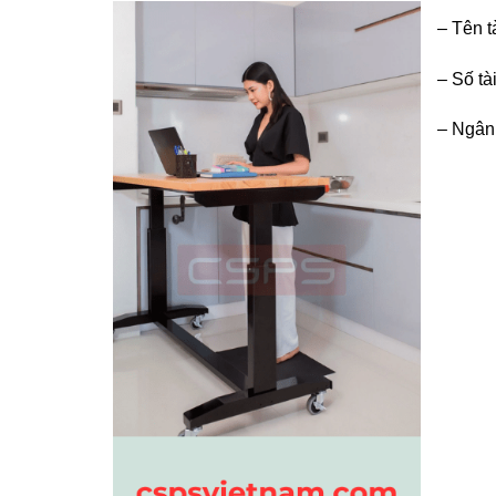
– Tên 
– Số tà
– Ngân