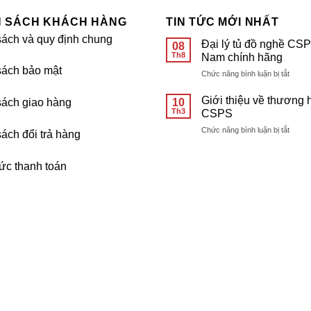
H SÁCH KHÁCH HÀNG
TIN TỨC MỚI NHẤT
sách và quy định chung
Đại lý tủ đồ nghề CSP
08
Th8
Nam chính hãng
sách bảo mật
ở
Chức năng bình luận bị tắt
Đại
lý
Giới thiệu về thương 
10
sách giao hàng
tủ
Th3
CSPS
đồ
ở
Chức năng bình luận bị tắt
nghề
ách đổi trả hàng
Giới
CSPS
thiệu
Việt
về
ức thanh toán
Nam
thươn
chính
hiệu
hãng
CSPS