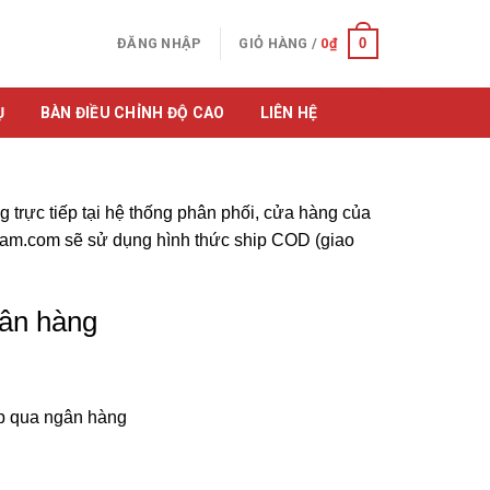
0
ĐĂNG NHẬP
GIỎ HÀNG /
0
₫
Ụ
BÀN ĐIỀU CHỈNH ĐỘ CAO
LIÊN HỆ
trực tiếp tại hệ thống phân phối, cửa hàng của
nam.com sẽ sử dụng hình thức ship COD (giao
gân hàng
ếp qua ngân hàng