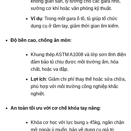
không gian sàn, lý tưởng cho các gara nhỏ,
xưởng cơ khí hoặc văn phòng kỹ thuật.
Ví dụ
: Trong một gara ô tô, tủ giúp tổ chức
dụng cụ ở tầm tay, giảm thời gian tìm kiếm.
Độ bền cao, chống ăn mòn
:
Khung thép ASTM A1008 và lớp sơn tĩnh điện
đảm bảo tủ chịu được môi trường ẩm, hóa
chất, hoặc va đập.
Lợi ích
: Giảm chi phí thay thế hoặc sửa chữa,
phù hợp với môi trường công nghiệp khắc
nghiệt.
An toàn tối ưu với cơ chế khóa tay nâng
:
Khóa cơ học với lực bung ≥ 45kg, ngăn chặn
mở ngoài ý muốn, bảo vệ dụng cụ giá trị.