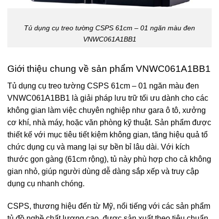
Tủ dụng cụ treo tường CSPS 61cm – 01 ngăn màu đen
VNWC061A1BB1
Giới thiệu chung về sản phẩm VNWC061A1BB1
Tủ dụng cụ treo tường CSPS 61cm – 01 ngăn màu đen
VNWC061A1BB1
là giải pháp lưu trữ tối ưu dành cho các
không gian làm việc chuyên nghiệp như gara ô tô, xưởng
cơ khí, nhà máy, hoặc văn phòng kỹ thuật. Sản phẩm được
thiết kế với mục tiêu tiết kiệm không gian, tăng hiệu quả tổ
chức dụng cụ và mang lại sự bền bỉ lâu dài. Với kích
thước gọn gàng (61cm rộng), tủ này phù hợp cho cả không
gian nhỏ, giúp người dùng dễ dàng sắp xếp và truy cập
dụng cụ nhanh chóng.
CSPS
, thương hiệu đến từ Mỹ, nổi tiếng với các sản phẩm
tủ đồ nghề chất lượng cao, được sản xuất theo tiêu chuẩn