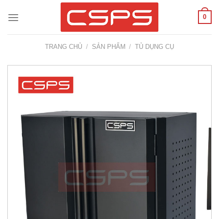
Skip
0
to
content
TRANG CHỦ
/
SẢN PHẨM
/
TỦ DỤNG CỤ