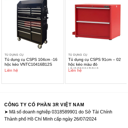
TỦ DỤNG CỤ
TỦ DỤNG CỤ
Tủ dụng cụ CSPS 104cm -16
Tủ dụng cụ CSPS 91cm – 02
hộc kéo VNTC10416B12S
hộc kéo màu đỏ
VNGS3661BC12
Liên hệ
Liên hệ
CÔNG TY CỔ PHẦN 3R VIỆT NAM
➤ Mã số doanh nghiệp 0318589901 do Sở Tài Chính
Thành phố Hồ Chí Minh cấp ngày 26/07/2024