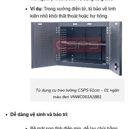
Ví dụ
: Trong xưởng điện tử, tủ bảo vệ linh
kiện nhỏ khỏi thất thoát hoặc hư hỏng.
Tủ dụng cụ treo tường CSPS 61cm – 01 ngăn
màu đen VNWC061A1BB1
Dễ dàng vệ sinh và bảo trì
:
Bề mặt sơn tĩnh điện mịn, dễ lau chùi bằng