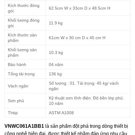
Kích thước đóng
62.5cm W x 33cm D x 48.5cm H
gói
Khối lượng đóng
11.9 kg
gói
Kích thước sản
61cm W x 30 cm D x 45 cm H
phẩm
Khối lượng sản
10.3 kg
phẩm
Bảo hành
04 năm
Tổng tải trọng
136 kg
Số lượng : 01. Tải trọng: 45 kg/ vách
Vách ngăn
ngăn
Kỹ thuật sơn tĩnh điện. Độ bền lớp phủ:
Sơn phủ
10 năm
Thép
ASTM A1008
VNWC061A1BB1
là sản phẩm đột phá trong dòng thiết bị
công nghệ hiện đại, được thiết kế nhằm đáp ứng nhu cầu