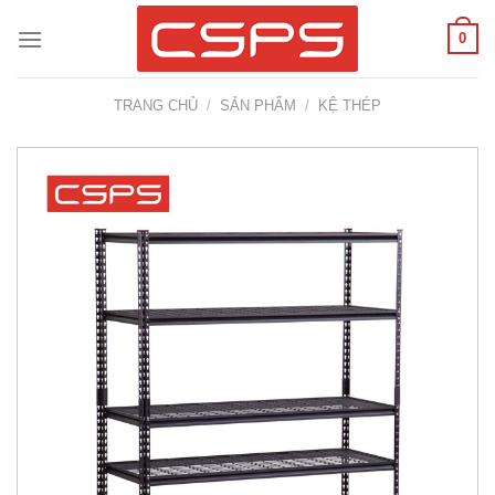
Skip
0
to
content
TRANG CHỦ
/
SẢN PHẨM
/
KỆ THÉP