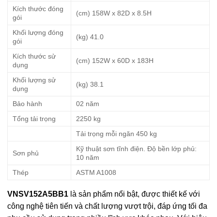
Kích thước đóng
(cm) 158W x 82D x 8.5H
gói
Khối lượng đóng
(kg) 41.0
gói
Kích thước sử
(cm) 152W x 60D x 183H
dụng
Khối lượng sử
(kg) 38.1
dụng
Bảo hành
02 năm
Tổng tải trọng
2250 kg
Tải trọng mỗi ngăn 450 kg
Kỹ thuật sơn tĩnh điện. Độ bền lớp phủ:
Sơn phủ
10 năm
Thép
ASTM A1008
VNSV152A5BB1
là sản phẩm nổi bật, được thiết kế với
công nghệ tiên tiến và chất lượng vượt trội, đáp ứng tối đa