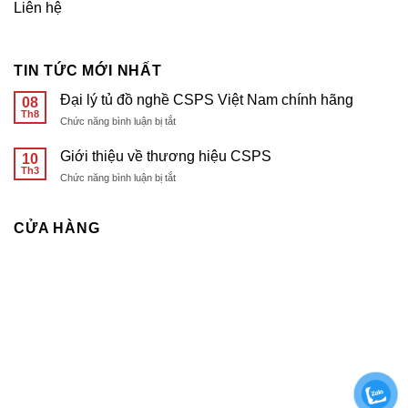
Liên hệ
TIN TỨC MỚI NHẤT
Đại lý tủ đồ nghề CSPS Việt Nam chính hãng
08
Th8
ở
Chức năng bình luận bị tắt
Đại
lý
Giới thiệu về thương hiệu CSPS
10
tủ
Th3
ở
Chức năng bình luận bị tắt
đồ
Giới
nghề
thiệu
CSPS
về
CỬA HÀNG
Việt
thương
Nam
hiệu
chính
CSPS
hãng