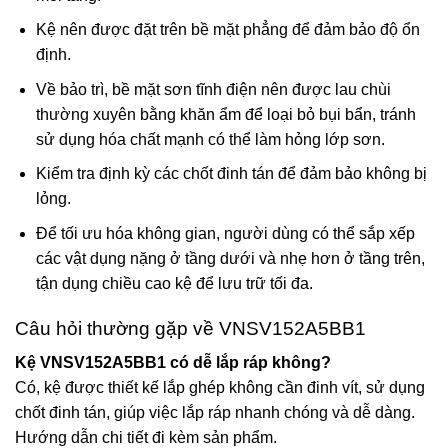
Kệ nên được đặt trên bề mặt phẳng để đảm bảo độ ổn
định.
Về bảo trì, bề mặt sơn tĩnh điện nên được lau chùi
thường xuyên bằng khăn ẩm để loại bỏ bụi bẩn, tránh
sử dụng hóa chất mạnh có thể làm hỏng lớp sơn.
Kiểm tra định kỳ các chốt đinh tán để đảm bảo không bị
lỏng.
Để tối ưu hóa không gian, người dùng có thể sắp xếp
các vật dụng nặng ở tầng dưới và nhẹ hơn ở tầng trên,
tận dụng chiều cao kệ để lưu trữ tối đa.
Câu hỏi thường gặp về VNSV152A5BB1
Kệ VNSV152A5BB1 có dễ lắp ráp không?
Có, kệ được thiết kế lắp ghép không cần đinh vít, sử dụng
chốt đinh tán, giúp việc lắp ráp nhanh chóng và dễ dàng.
Hướng dẫn chi tiết đi kèm sản phẩm.