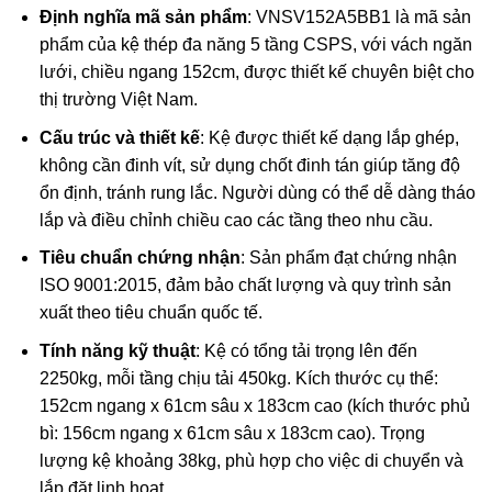
Định nghĩa mã sản phẩm
: VNSV152A5BB1 là mã sản
phẩm của kệ thép đa năng 5 tầng CSPS, với vách ngăn
lưới, chiều ngang 152cm, được thiết kế chuyên biệt cho
thị trường Việt Nam.
Cấu trúc và thiết kế
: Kệ được thiết kế dạng lắp ghép,
không cần đinh vít, sử dụng chốt đinh tán giúp tăng độ
ổn định, tránh rung lắc. Người dùng có thể dễ dàng tháo
lắp và điều chỉnh chiều cao các tầng theo nhu cầu.
Tiêu chuẩn chứng nhận
: Sản phẩm đạt chứng nhận
ISO 9001:2015, đảm bảo chất lượng và quy trình sản
xuất theo tiêu chuẩn quốc tế.
Tính năng kỹ thuật
: Kệ có tổng tải trọng lên đến
2250kg, mỗi tầng chịu tải 450kg. Kích thước cụ thể:
152cm ngang x 61cm sâu x 183cm cao (kích thước phủ
bì: 156cm ngang x 61cm sâu x 183cm cao). Trọng
lượng kệ khoảng 38kg, phù hợp cho việc di chuyển và
lắp đặt linh hoạt.