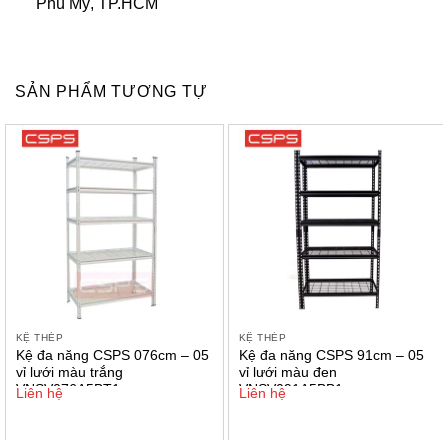
Phú Mỹ, TP.HCM
SẢN PHẨM TƯƠNG TỰ
KỆ THÉP
KỆ THÉP
Kệ đa năng CSPS 076cm – 05
Kệ đa năng CSPS 91cm – 05
vỉ lưới màu trắng
vỉ lưới màu đen
VNSV076A5BT1
VNSV091A5BB1
Liên hệ
Liên hệ